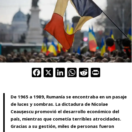
F
X
Li
W
R
Pr
ac
n
h
e
in
e
k
at
d
t
De 1965 a 1989, Rumanía se encontraba en un pasaje
b
e
s
di
de luces y sombras. La dictadura de Nicolae
o
dI
A
t
Ceaușescu promovió el desarrollo económico del
o
n
p
país, mientras que cometía terribles atrocidades.
k
p
Gracias a su gestión, miles de personas fueron