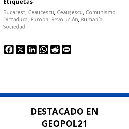
Etiquetas
Bucarest
,
Ceaucescu
,
Ceaușescu
,
Comunismo
,
Dictadura
,
Europa
,
Revolución
,
Rumanía
,
Sociedad
F
X
Li
W
R
Pr
ac
n
h
e
in
e
k
at
d
t
b
e
s
di
o
dI
A
t
o
n
p
k
p
DESTACADO EN
GEOPOL21