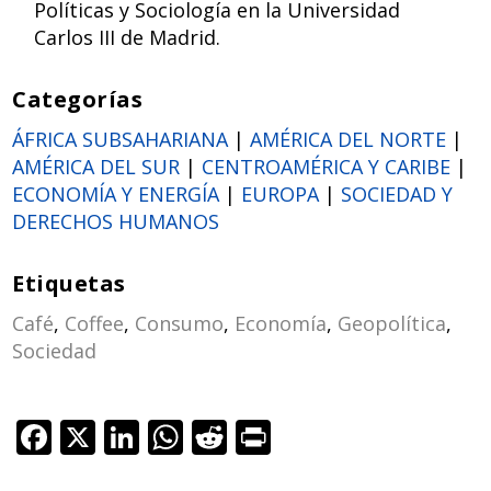
Políticas y Sociología en la Universidad
Carlos III de Madrid.
Categorías
ÁFRICA SUBSAHARIANA
|
AMÉRICA DEL NORTE
|
AMÉRICA DEL SUR
|
CENTROAMÉRICA Y CARIBE
|
ECONOMÍA Y ENERGÍA
|
EUROPA
|
SOCIEDAD Y
DERECHOS HUMANOS
Etiquetas
Café
,
Coffee
,
Consumo
,
Economía
,
Geopolítica
,
Sociedad
F
X
Li
W
R
Pr
ac
n
h
e
in