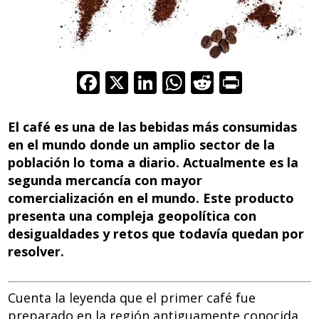
F
X
Li
W
R
Pr
ac
n
h
e
in
e
k
at
d
t
El café es una de las bebidas más consumidas
b
e
s
di
en el mundo donde un amplio sector de la
población lo toma a diario. Actualmente es la
o
dI
A
t
segunda mercancía con mayor
o
n
p
comercialización en el mundo. Este producto
k
p
presenta una compleja geopolítica con
desigualdades y retos que todavía quedan por
resolver.
Cuenta la leyenda que el primer café fue
preparado en la región antiguamente conocida