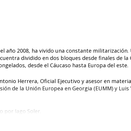
k
p
el año 2008, ha vivido una constante militarización.
cuentra dividido en dos bloques desde finales de la 
congelados, desde el Cáucaso hasta Europa del este.
onio Herrera, Oficial Ejecutivo y asesor en materi
sión de la Unión Europea en Georgia (EUMM) y Luis V
o por Iago Soler.