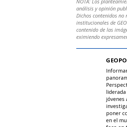
NOTA: Los planteamient
análisis y opinión pub
Dichos contenidos no r
institucionales de GEO
contenido de las imáge
eximiendo expresament
GEOPO
Informan
panoram
Perspect
liderad
jóvenes 
investig
poner co
en el m