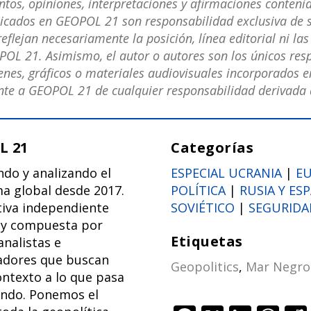
os, opiniones, interpretaciones y afirmaciones contenid
licados en GEOPOL 21 son responsabilidad exclusiva de s
eflejan necesariamente la posición, línea editorial ni la
POL 21. Asimismo, el autor o autores son los únicos res
nes, gráficos o materiales audiovisuales incorporados en
e a GEOPOL 21 de cualquier responsabilidad derivada d
L 21
Categorías
do y analizando el
ESPECIAL UCRANIA
|
E
a global desde 2017.
POLÍTICA
|
RUSIA Y ES
iva independiente
SOVIÉTICO
|
SEGURIDA
a y compuesta por
Etiquetas
analistas e
adores que buscan
Geopolitics
,
Mar Negro
ntexto a lo que pasa
undo. Ponemos el