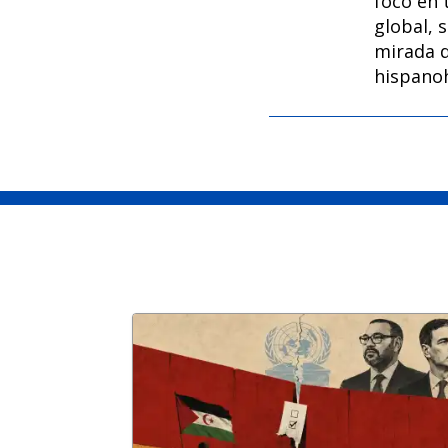
foco en 
global, 
mirada 
hispano