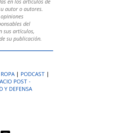
as en los artículos de
u autor o autores.
s opiniones
ponsables del
 sus artículos,
e su publicación.
UROPA
|
PODCAST
|
PACIO POST -
D Y DEFENSA