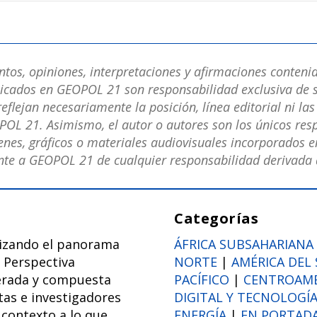
os, opiniones, interpretaciones y afirmaciones contenid
licados en GEOPOL 21 son responsabilidad exclusiva de s
eflejan necesariamente la posición, línea editorial ni la
POL 21. Asimismo, el autor o autores son los únicos res
nes, gráficos o materiales audiovisuales incorporados en
e a GEOPOL 21 de cualquier responsabilidad derivada d
Categorías
lizando el panorama
ÁFRICA SUBSAHARIANA
 Perspectiva
NORTE
|
AMÉRICA DEL
erada y compuesta
PACÍFICO
|
CENTROAMÉR
tas e investigadores
DIGITAL Y TECNOLOGÍ
contexto a lo que
ENERGÍA
|
EN PORTADA