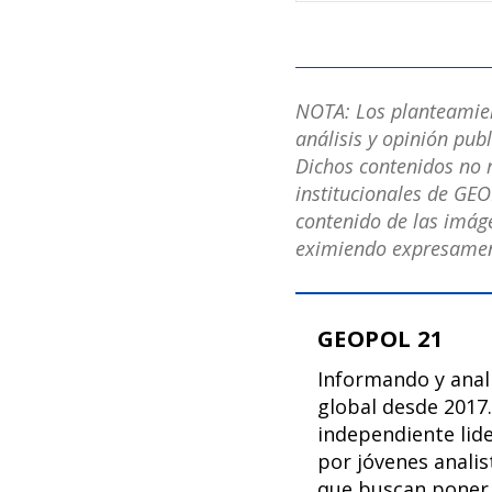
NOTA: Los planteamient
análisis y opinión pub
Dichos contenidos no r
institucionales de GEO
contenido de las imáge
eximiendo expresament
GEOPOL 21
Informando y ana
global desde 2017.
independiente lid
por jóvenes analis
que buscan poner 