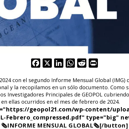
F
X
Li
W
R
Pr
ac
n
h
e
in
e
k
at
d
t
2024 con el segundo Informe Mensual Global (IMG)
ional y la recopilamos en un sólo documento. Como 
b
e
s
di
los Investigadores Principales de GEOPOL cubriendo 
o
dI
A
t
en ellas ocurridos en el mes de febrero de 2024.
o
n
p
k="https://geopol21.com/wp-content/uplo
k
p
-Febrero_compressed.pdf" type="big" n
🗞️INFORME MENSUAL GLOBAL🗞️[/button]