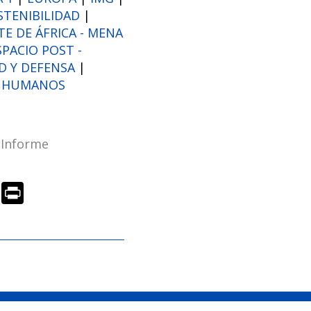
STENIBILIDAD
|
E DE ÁFRICA - MENA
SPACIO POST -
D Y DEFENSA
|
S HUMANOS
,
Informe
R
Pr
e
in
d
t
di
t