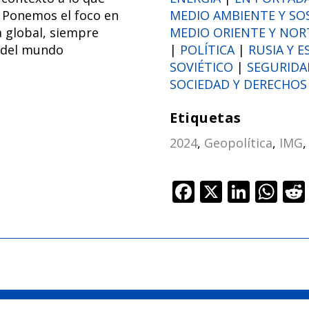
 Ponemos el foco en
MEDIO AMBIENTE Y SO
a global, siempre
MEDIO ORIENTE Y NORT
 del mundo
|
POLÍTICA
|
RUSIA Y E
SOVIÉTICO
|
SEGURIDA
SOCIEDAD Y DERECHO
Etiquetas
2024
,
Geopolítica
,
IMG
F
X
Li
W
ac
n
h
e
k
at
b
e
s
o
dI
A
o
n
p