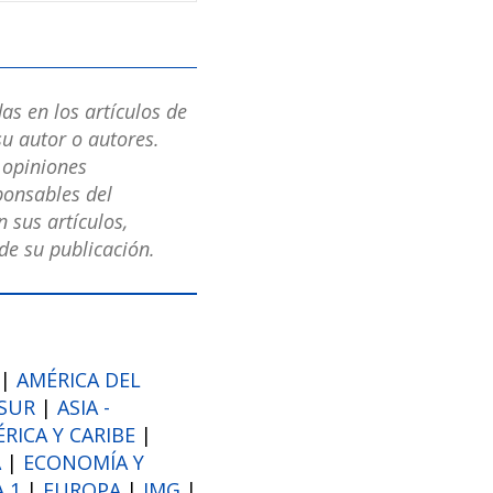
as en los artículos de
u autor o autores.
s opiniones
ponsables del
 sus artículos,
e su publicación.
|
AMÉRICA DEL
 SUR
|
ASIA -
ICA Y CARIBE
|
A
|
ECONOMÍA Y
 1
|
EUROPA
|
IMG
|