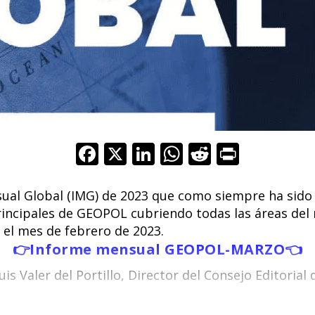
F
X
Li
W
R
Pr
ac
n
h
e
in
e
k
at
d
t
ual Global (IMG) de 2023 que como siempre ha sido 
rincipales de GEOPOL cubriendo todas las áreas del
b
e
s
di
n el mes de febrero de 2023.
o
dI
A
t
👉
Informe mensual GEOPOL-MARZO
👈
o
n
p
uis Valer del Portillo, Director del Consejo Editori
k
p