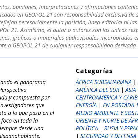
os, opiniones, interpretaciones y afirmaciones contenid
licados en GEOPOL 21 son responsabilidad exclusiva de s
eflejan necesariamente la posición, línea editorial ni la
POL 21. Asimismo, el autor o autores son los únicos res
nes, gráficos o materiales audiovisuales incorporados en
e a GEOPOL 21 de cualquier responsabilidad derivada d
Categorías
zando el panorama
ÁFRICA SUBSAHARIANA
|
Perspectiva
AMÉRICA DEL SUR
|
ASIA
rada y compuesta por
CENTROAMÉRICA Y CARIB
 investigadores que
ENERGÍA
|
EN PORTADA 
to a lo que pasa en el
MEDIO AMBIENTE Y SOST
foco en toda la
ORIENTE Y NORTE DE ÁFR
 siempre desde una
POLÍTICA
|
RUSIA Y ESPA
ispanohablante.
|
SEGURIDAD Y DEFENSA