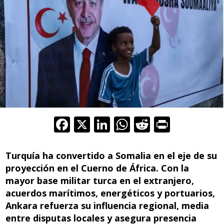
F
X
Li
W
R
Pr
ac
n
h
e
in
e
k
at
d
t
Turquía ha convertido a Somalia en el eje de su
b
e
s
di
proyección en el Cuerno de África. Con la
mayor base militar turca en el extranjero,
o
dI
A
t
acuerdos marítimos, energéticos y portuarios,
o
n
p
Ankara refuerza su influencia regional, media
k
p
entre disputas locales y asegura presencia