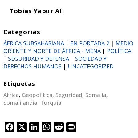
Tobias Yapur Ali
Categorías
ÁFRICA SUBSAHARIANA
|
EN PORTADA 2
|
MEDIO
ORIENTE Y NORTE DE ÁFRICA - MENA
|
POLÍTICA
|
SEGURIDAD Y DEFENSA
|
SOCIEDAD Y
DERECHOS HUMANOS
|
UNCATEGORIZED
Etiquetas
Africa
,
Geopolítica
,
Seguridad
,
Somalia
,
Somalilandia
,
Turquía
F
X
Li
W
R
Pr
ac
n
h
e
in