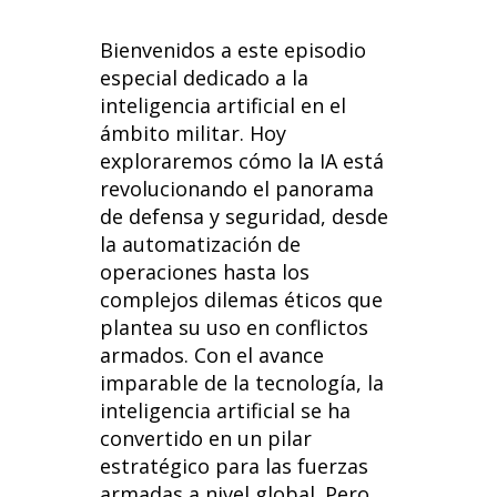
ac
n
h
e
in
e
k
at
d
t
Bienvenidos a este episodio
b
e
s
di
especial dedicado a la
inteligencia artificial en el
o
dI
A
t
ámbito militar. Hoy
o
n
p
exploraremos cómo la IA está
k
p
revolucionando el panorama
de defensa y seguridad, desde
la automatización de
operaciones hasta los
complejos dilemas éticos que
plantea su uso en conflictos
armados. Con el avance
imparable de la tecnología, la
inteligencia artificial se ha
convertido en un pilar
estratégico para las fuerzas
armadas a nivel global. Pero