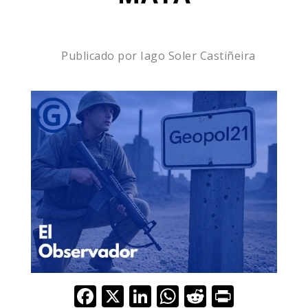
Publicado por
Iago Soler Castiñeira
F
X
Li
W
R
Pr