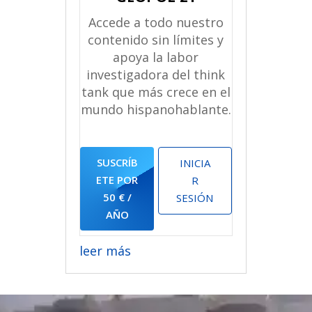
Accede a todo nuestro
contenido sin límites y
apoya la labor
investigadora del think
tank que más crece en el
mundo hispanohablante.
SUSCRÍB
INICIA
ETE POR
R
50 € /
SESIÓN
AÑO
leer más