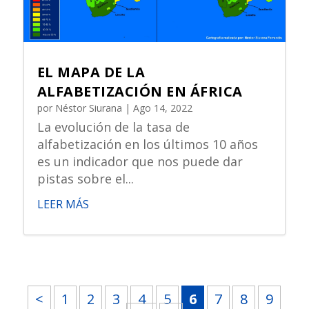
EL MAPA DE LA
ALFABETIZACIÓN EN ÁFRICA
por
Néstor Siurana
|
Ago 14, 2022
La evolución de la tasa de
alfabetización en los últimos 10 años
es un indicador que nos puede dar
pistas sobre el...
LEER MÁS
<
1
2
3
4
5
6
7
8
9