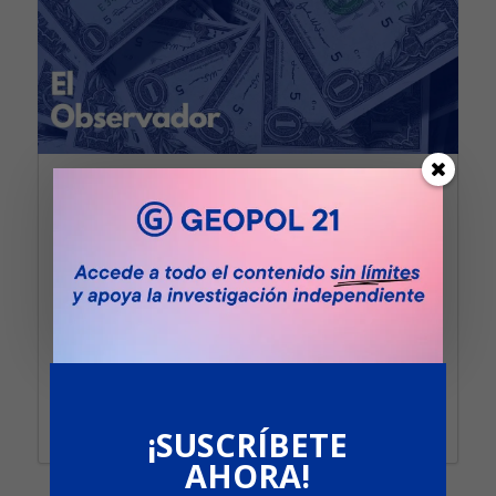
EL OBSERVADOR – LA
DICTADURA DEL DÓLAR
por
GEOPOL 21
|
Mar 14, 2025
El Dominio del Dólar en el Sistema
Mundial: ¿Un Monopolio en Declive? En
el sistema financiero internacional, hay
una...
LEER MÁS
¡SUSCRÍBETE
AHORA!